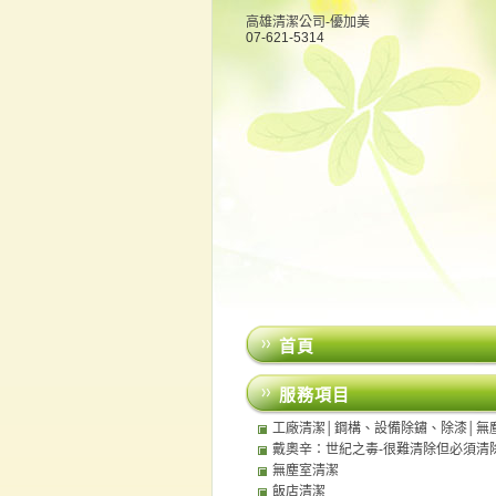
高雄清潔公司-優加美
07-621-5314
首頁
服務項目
工廠清潔│鋼構、設備除鏽、除漆│無
│中央廚房清潔
戴奧辛：世紀之毒-很難清除但必須清
無塵室清潔
飯店清潔