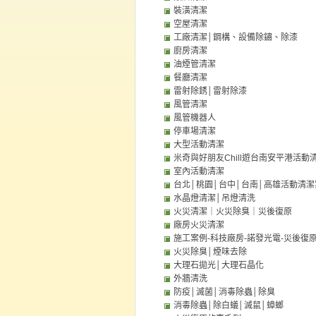
裝潢清潔
空屋清潔
工廠清潔│鋼構、設備除鏽、除漆
廚房清潔
油煙管清潔
餐廳清潔
雷射除銹│雷射除漆
風管清潔
風管機器人
停車場清潔
大型活動清潔
米奇與好朋友Chill遊台南安平港活動
室內活動清潔
台北│桃園│台中│台南│高雄活動清潔
水晶燈清潔│吊燈清洗
火災清潔｜火災除臭｜災後復原
廠房火災清潔
施工案例-科技廠房-諾發光電-災後復
火災除臭│煙味去除
大理石拋光│大理石晶化
外牆清洗
防疫│滅菌│消毒除蟲│除臭
消毒除蟲│除白蟻│滅鼠│蟑螂