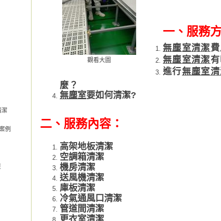
一、
服務方
無塵室清潔
費
無塵室清潔
有
觀看大圖
進行
無塵室清
麼？
無塵室
要如何清潔?
清潔
二、
服務內容：
案例
高架地板清潔
空調箱清潔
機房清潔
原
送風機清潔
庫板清潔
冷氣通風口清潔
管道間清潔
更衣室清潔