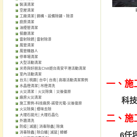
裝潢清潔
空屋清潔
工廠清潔│鋼構、設備除鏽、除漆
廚房清潔
油煙管清潔
餐廳清潔
雷射除銹│雷射除漆
風管清潔
風管機器人
停車場清潔
大型活動清潔
米奇與好朋友Chill遊台南安平港活動清潔
室內活動清潔
台北│桃園│台中│台南│高雄活動清潔案例
一、施
水晶燈清潔│吊燈清洗
火災清潔｜火災除臭｜災後復原
廠房火災清潔
科技
施工案例-科技廠房-諾發光電-災後復原
火災除臭│煙味去除
大理石拋光│大理石晶化
二、施
外牆清洗
防疫│滅菌│消毒除蟲│除臭
消毒除蟲│除白蟻│滅鼠│蟑螂
6仟