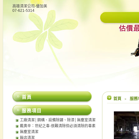
高雄清潔公司-優加美
07-621-5314
首頁
首頁
﹥
服務
服務項目
工廠清潔│鋼構、設備除鏽、除漆│無塵室清潔
│中央廚房清潔
戴奧辛：世紀之毒-很難清除但必須清除的毒素
無塵室清潔
飯店清潔