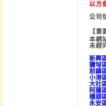
以方
公司信
【重
本網
未經
新興
鹽埕
前鎮
小港
大社
阿蓮
橋頭
永安