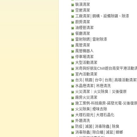
裝潢清潔
空屋清潔
工廠清潔│鋼構、設備除鏽、除漆
廚房清潔
油煙管清潔
餐廳清潔
雷射除銹│雷射除漆
風管清潔
風管機器人
停車場清潔
大型活動清潔
米奇與好朋友Chill遊台南安平港活動
室內活動清潔
台北│桃園│台中│台南│高雄活動清潔
水晶燈清潔│吊燈清洗
火災清潔｜火災除臭｜災後復原
廠房火災清潔
施工案例-科技廠房-諾發光電-災後復
火災除臭│煙味去除
大理石拋光│大理石晶化
外牆清洗
防疫│滅菌│消毒除蟲│除臭
消毒除蟲│除白蟻│滅鼠│蟑螂