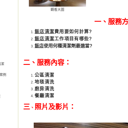
觀看大圖
一、
服務方
飯店清潔
費用要如何計算?
飯店清潔
工作項目有哪些?
飯店
使
用何種清潔劑最適當?
二、
服務內容：
清潔
公區清潔
案例
地毯清洗
廚房清洗
餐廳清潔
原
三
照片及影片：
、