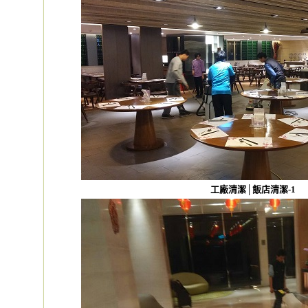
工廠清潔│飯店清潔-1