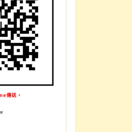
ine傳送，
w