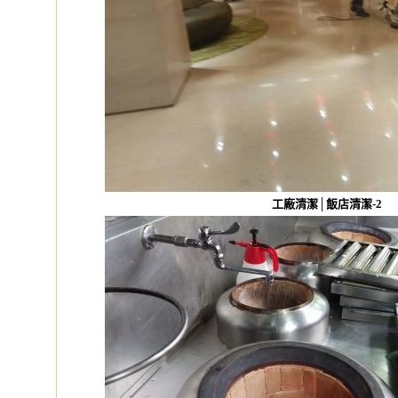
工廠清潔│飯店清潔-2