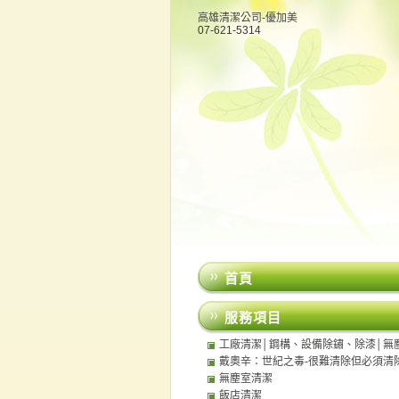
高雄清潔公司-優加美
07-621-5314
首頁
服務項目
工廠清潔│鋼構、設備除鏽、除漆│無
│中央廚房清潔
戴奧辛：世紀之毒-很難清除但必須清
無塵室清潔
飯店清潔