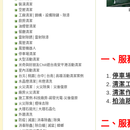
裝潢清潔
空屋清潔
工廠清潔│鋼構、設備除鏽、除漆
廚房清潔
油煙管清潔
餐廳清潔
雷射除銹│雷射除漆
風管清潔
風管機器人
停車場清潔
一、
服
大型活動清潔
米奇與好朋友Chill遊台南安平港活動清潔
室內活動清潔
停車
台北│桃園│台中│台南│高雄活動清潔案例
水晶燈清潔│吊燈清洗
清潔
火災清潔｜火災除臭｜災後復原
清潔
廠房火災清潔
施工案例-科技廠房-諾發光電-災後復原
柏油
火災除臭│煙味去除
大理石拋光│大理石晶化
外牆清洗
防疫│滅菌│消毒除蟲│除臭
二、
服
消毒除蟲│除白蟻│滅鼠│蟑螂