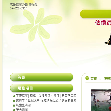
高雄清潔公司-優加美
07-621-5314
首頁
首頁
﹥
服務
服務項目
工廠清潔│鋼構、設備除鏽、除漆│無塵室清潔
│中央廚房清潔
戴奧辛：世紀之毒-很難清除但必須清除的毒素
無塵室清潔
飯店清潔